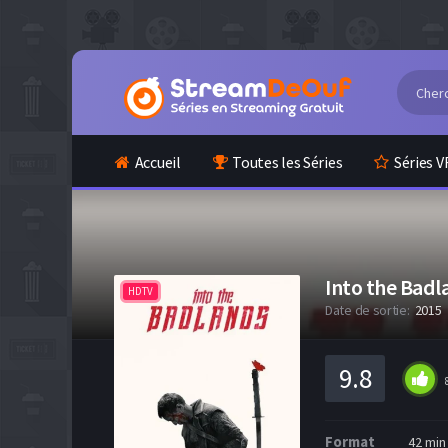
Accueil
Toutes les Séries
Séries V
Into the Badl
HDTV
Date de sortie:
2015
9.8
Format
42 min