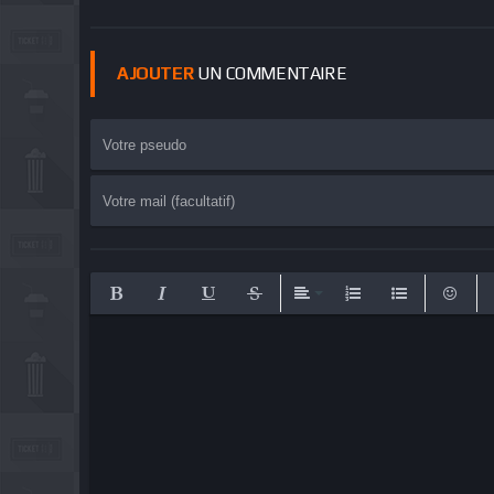
AJOUTER
UN COMMENTAIRE
Bold
Italic
Underline
Strikethrough
Align
Ordered List
Unordered List
Emotico
I