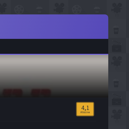
4,1
Allocine