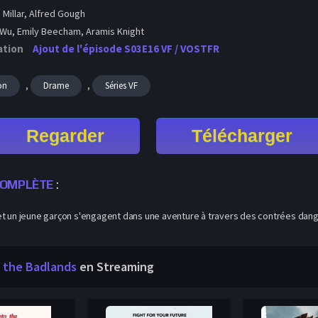
 Millar, Alfred Gough
 Wu, Emily Beecham, Aramis Knight
ation
Ajout de l'épisode S03E16 VF / VOSTFR
,
,
on
Drame
Séries VF
Regarder
Télécharger
OMPLÈTE
:
t un jeune garçon s'engagent dans une aventure à travers des contrées dangere
o the Badlands
en Streaming