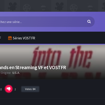
F
Séries VOSTFR
ands en Streaming VF et VOSTFR
Origine
U.S.A.
Votes:
84
82
2