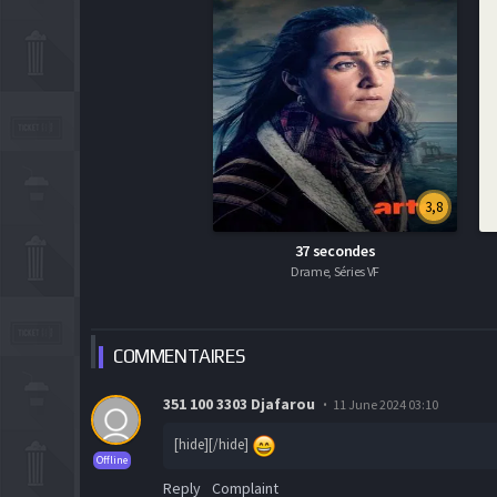
3,8
37 secondes
Drame, Séries VF
COMMEN
TAIRES
351 100 3303 Djafarou
11 June 2024 03:10
[hide][/hide]
Offline
Reply
Complaint