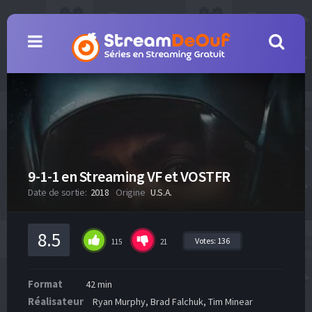
9-1-1 en Streaming VF et VOSTFR
Date de sortie:
2018
Origine
U.S.A.
8.5
Votes:
136
115
21
Format
42 min
Réalisateur
Ryan Murphy, Brad Falchuk, Tim Minear