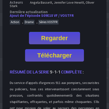
Acteurs
Angela Bassett, Jennifer Love Hewitt, Oliver
Stark
Dernière actualisation
Ajout de l'épisode S09E18 VF / VOSTFR
,
,
Action
Drame
Séries VOSTFR
Regarder
Télécharger
RÉSUMÉ DE LA SERIE
9-1-1
COMPLÈTE
:
Du service d'appels d'urgences 911 aux pompiers, secouristes
ou policiers, tous ces intervenantssont constamment sous
pression, confrontés quotidiennementà des situations
stupéfiantes, effrayantes, et parfois même choquantes. S'ils
ont pour mission de voler au secours des personnes en