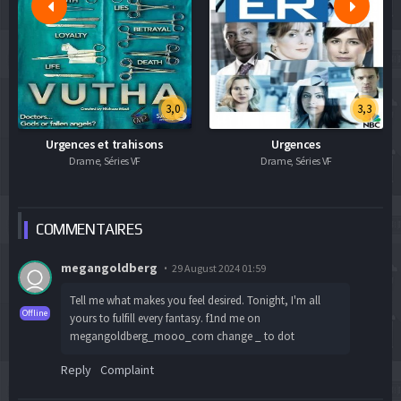
3,0
3,3
Urgences et trahisons
Urgences
Drame, Séries VF
Drame, Séries VF
COMMEN
TAIRES
megangoldberg
29 August 2024 01:59
Tell me what makes you feel desired. Tonight, I'm all
Offline
yours to fulfill every fantasy. f1nd me on
megangoldberg_mooo_com change _ to dot
Reply
Complaint