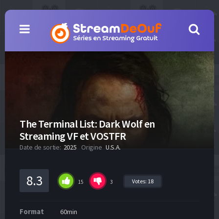
The Terminal List: Dark Wolf en
Streaming VF et VOSTFR
Date de sortie:
2025
Origine
U.S.A.
8.3
Votes:
18
15
3
Format
60min