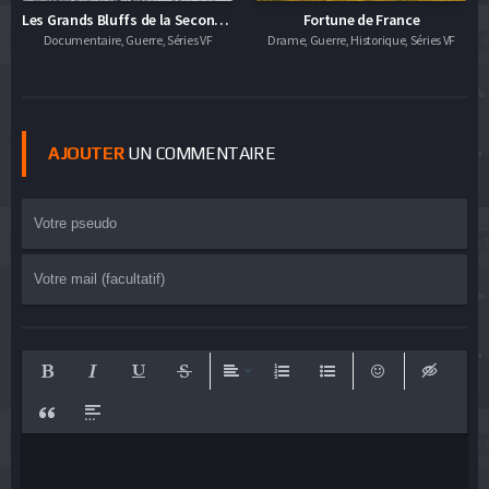
Les Grands Bluffs de la Seconde Guerre mondiale
Fortune de France
Documentaire, Guerre, Séries VF
Drame, Guerre, Historique, Séries VF
AJOUTER
UN COMMENTAIRE
Bold
Italic
Underline
Strikethrough
Align
Ordered List
Unordered List
Emoticons
Insert hid
Insert Quote
Insert spoiler