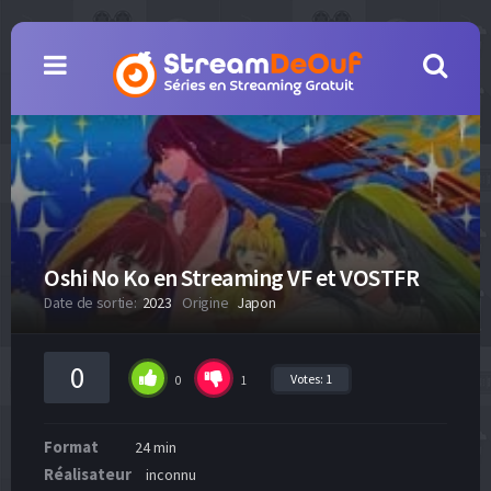
Oshi No Ko en Streaming VF et VOSTFR
Date de sortie:
2023
Origine
Japon
0
Votes:
1
0
1
Format
24 min
Réalisateur
inconnu