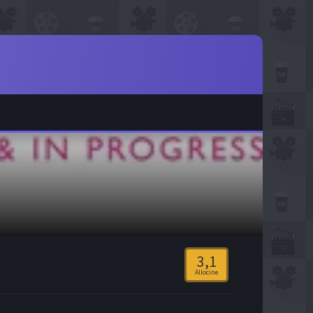
3,1
Allocine