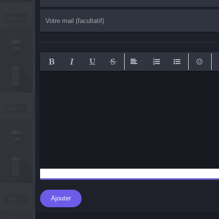
Bold
Italic
Underline
Strikethrough
Align
Ordered List
Unordered List
Emotico
I
Ajouter