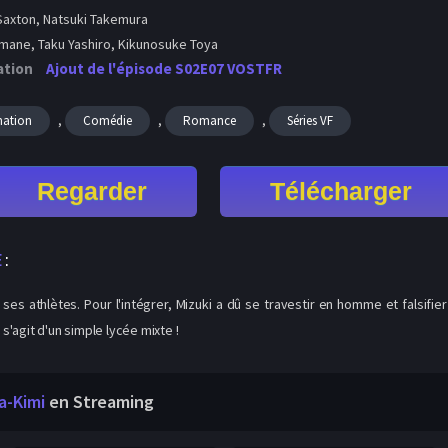
axton, Natsuki Takemura
mane, Taku Yashiro, Kikunosuke Toya
ation
Ajout de l'épisode S02E07 VOSTFR
,
,
,
mation
Comédie
Romance
Séries VF
Regarder
Télécharger
E
:
ses athlètes. Pour l'intégrer, Mizuki a dû se travestir en homme et falsi
 s'agit d'un simple lycée mixte !
a-Kimi
en Streaming