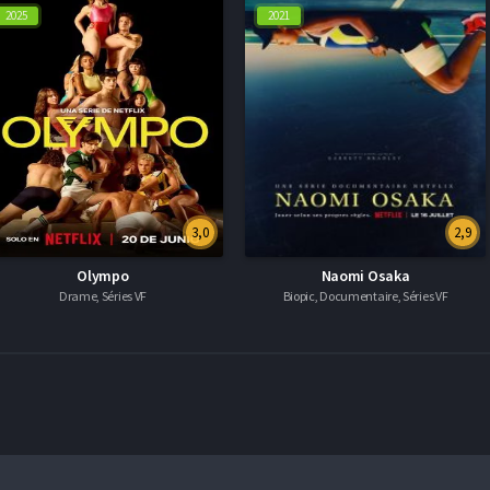
2025
2021
3,0
2,9
Olympo
Naomi Osaka
Drame, Séries VF
Biopic, Documentaire, Séries VF