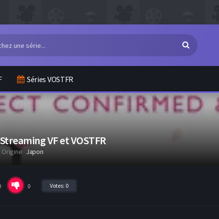
F
Séries VOSTFR
 Streaming VF et VOSTFR
Origine
Japon
Votes:
0
0
0