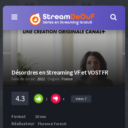
Désordres en Streaming VF et VOSTFR
Date de sortie:
2022
Origine
France
4.3
Votes:
7
3
4
Format
30 min
Réalisateur
Florence Foresti