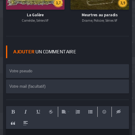
3,7
3,9
La Galère
Meurtres au paradis
Comédie, Séries VF
Drame, Policier, Séries VF
AJOUTER
UN COMMENTAIRE
Bold
Italic
Underline
Strikethrough
Align
Ordered List
Unordered List
Emoticons
Insert hid
Insert Quote
Insert spoiler