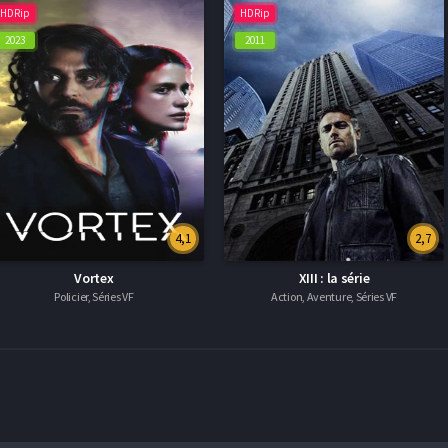
HDRip
HDRip
2023
2011
4,1
2,7
Vortex
XIII : la série
Policier, Séries VF
Action, Aventure, Séries VF