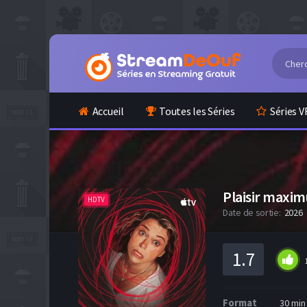
Accueil
Toutes les Séries
Séries V
Plaisir maxi
HDTV
Date de sortie:
2026
1.7
Format
30 min