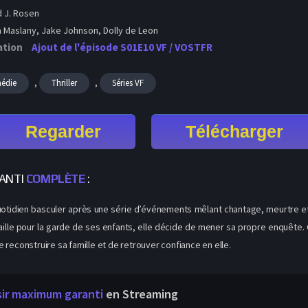
 J. Rosen
a Maslany, Jake Johnson, Dolly de Leon
ation
Ajout de l'épisode S01E10 VF / VOSTFR
,
,
édie
Thriller
Séries VF
Regarder
Télécharger
RANTI
COMPLÈTE
:
otidien basculer après une série d’événements mêlant chantage, meurtre et 
aille pour la garde de ses enfants, elle décide de mener sa propre enquête. C
 reconstruire sa famille et de retrouver confiance en elle.
sir maximum garanti
en Streaming