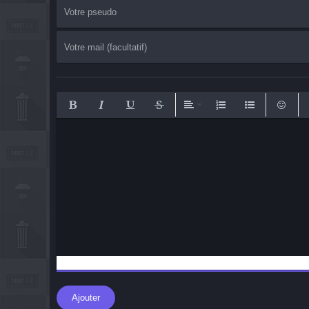
Bold
Italic
Underline
Strikethrough
Align
Ordered List
Unordered List
Emotico
I
Ajouter