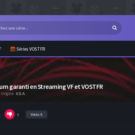
F
Séries VOSTFR
mum garanti en Streaming VF et VOSTFR
Origine
U.S.A.
Votes:
6
1
5