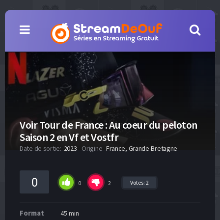
Voir Tour de France : Au coeur du peloton
Saison 2 en Vf et Vostfr
Date de sortie:
2023
Origine
France, Grande-Bretagne
0
Votes:
2
0
2
Format
45 min