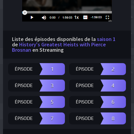
ads
Liste des épisodes disponibles de la
saison 1
de
History's Greatest Heists with Pierce
Brosnan
en Streaming
1
2
ÉPISODE
ÉPISODE
3
4
ÉPISODE
ÉPISODE
5
6
ÉPISODE
ÉPISODE
7
8
ÉPISODE
ÉPISODE