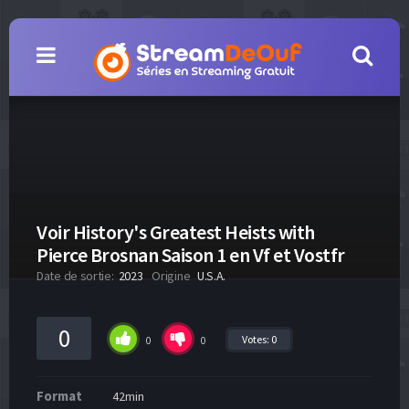
Voir History's Greatest Heists with
Pierce Brosnan Saison 1 en Vf et Vostfr
Date de sortie:
2023
Origine
U.S.A.
0
Votes:
0
0
0
Format
42min