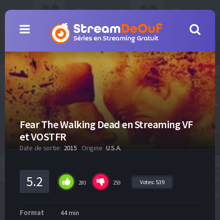
Fear The Walking Dead en Streaming VF
et VOSTFR
Date de sortie:
2015
Origine
U.S.A.
5.2
Votes:
539
280
259
Format
44 min