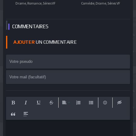
Drame, Romance, Séries VF
Comédie, Drame, Séries VF
COMMEN
TAIRES
AJOUTER
UN COMMENTAIRE
Bold
Italic
Underline
Strikethrough
Align
Ordered List
Unordered List
Emoticons
Insert hid
Insert Quote
Insert spoiler