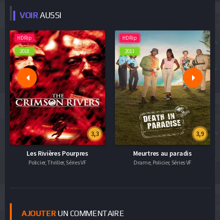
VOIR
AUSSI
HDRip
HDRip
2018
2011
3,3
3,9
Les Rivières Pourpres
Meurtres au paradis
Policier, Thriller, Séries VF
Drame, Policier, Séries VF
AJOUTER
UN COMMENTAIRE