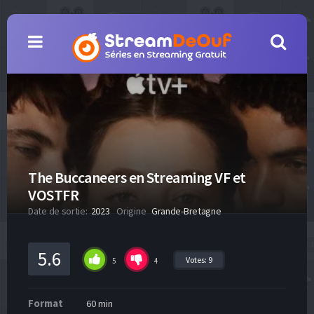
The Buccaneers en Streaming VF et
VOSTFR
Date de sortie:
2023
Origine
Grande-Bretagne
5.6
Votes:
9
5
4
Format
60 min