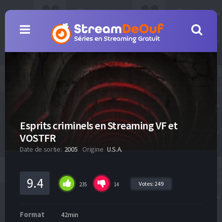
Esprits criminels en Streaming VF et
VOSTFR
Date de sortie:
2005
Origine
U.S.A.
9.4
Votes:
249
235
14
Format
42min