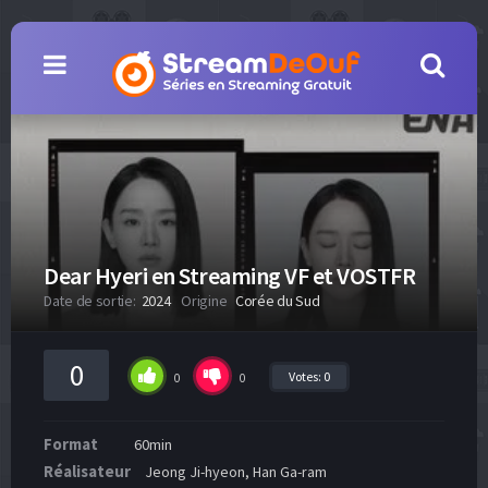
Dear Hyeri en Streaming VF et VOSTFR
Date de sortie:
2024
Origine
Corée du Sud
0
Votes:
0
0
0
Format
60min
Réalisateur
Jeong Ji-hyeon, Han Ga-ram