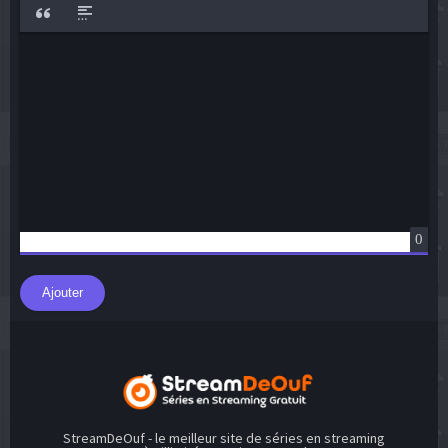
Bold
Italic
Underline
Strikethrough
Align
Ordered List
Unordered List
Emoticons
Insert hid
Insert Quote
Insert spoiler
0
Ajouter
StreamDeOuf - le meilleur site de séries en streaming