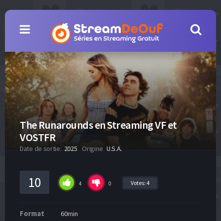
The Runarounds en Streaming VF et
VOSTFR
Date de sortie:
2025
Origine
U.S.A.
10
Votes:
4
4
0
Format
60min