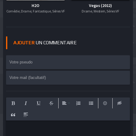
H2O
Vegas (2012)
Comédie, Drame, Fantastique, Séries VF
Drame, Western, Séries VF
AJOUTER
UN COMMENTAIRE
Bold
Italic
Underline
Strikethrough
Align
Ordered List
Unordered List
Emoticons
Insert hid
Insert Quote
Insert spoiler