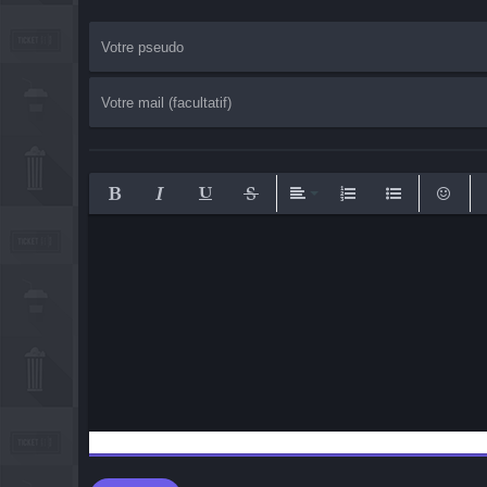
Bold
Italic
Underline
Strikethrough
Align
Ordered List
Unordered List
Emotico
I