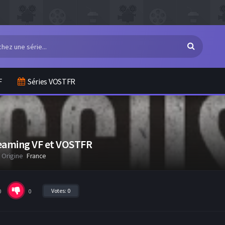
F
Séries VOSTFR
reaming VF et VOSTFR
Origine
France
Votes:
0
0
0