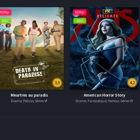
HDRip
HDRip
2011
2011
3,9
4,2
Meurtres au paradis
American Horror Story
Drame, Policier, Séries VF
Drame, Fantastique, Horreur, Séries VF