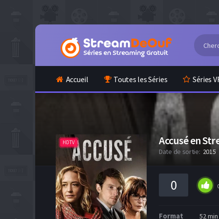
Accueil
Toutes les Séries
Séries V
Accusé en St
HDTV
Date de sortie:
2015
0
Format
52 min