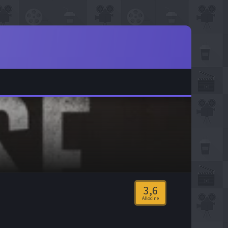
3,6
Allocine