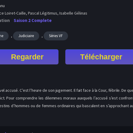
nnu
e Loiret-Caille, Pascal Légitimus, Isabelle Gélinas
ation
Saison 2 Complete
,
,
me
Judiciaire
Séries VF
Regarder
Télécharger
el accusé. C’est l’heure de son jugement. Il fait face à la Cour, fébrile. De q
t. Pour comprendre les dilemmes moraux auxquels l’accusé s’est confronté.
 destins d’hommes ou de femmes ordinaires qui basculent en s’approchant au 