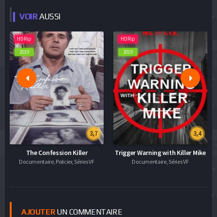
VOIR
AUSSI
HDRip
HDRip
2019
2019
3,7
3,4
The Confession Killer
Trigger Warning with Killer Mike
Documentaire, Policier, Séries VF
Documentaire, Séries VF
AJOUTER
UN COMMENTAIRE