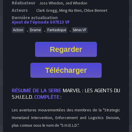
Réalisateur
Joss Whedon, Jed Whedon
Acteurs
Clark Gregg, Ming-Na Wen, Chloe Bennet
Dernière actualisation
Ajout de l'épisode S07E13 VF
,
,
,
Action
Drame
Fantastique
Séries VF
Regarder
Télécharger
RÉSUMÉ DE LA SERIE
MARVEL : LES AGENTS DU
S.H.I.E.L.D.
COMPLÈTE
:
Les aventures mouvementées des membres de la "Strategic
Homeland Intervention, Enforcement and Logistics Division,
plus connue sous le nom de "S.H.I.E.L.D.".