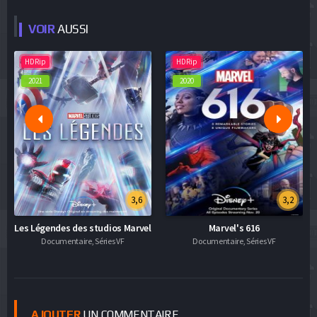
VOIR
AUSSI
HDRip
HDRip
2021
2020
3,6
3,2
Les Légendes des studios Marvel
Marvel's 616
Documentaire, Séries VF
Documentaire, Séries VF
AJOUTER
UN COMMENTAIRE