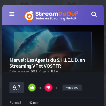
Marvel : Les Agents du S.H.I.E.L.D. en
Streaming VF et VOSTFR
Date de sortie:
2013
Origine
U.S.A.
9.7
Votes:
399
386
13
Format
42 min