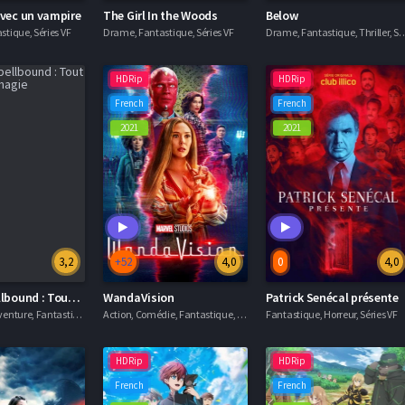
avec un vampire
The Girl In the Woods
Below
tique, Séries VF
Drame, Fantastique, Séries VF
Drame, Fantastique, Thril
HDRip
HDRip
French
French
2021
2021
3,2
+52
4,0
0
4,0
Daniel Spellbound : Tout pour la magie
WandaVision
Patrick Senécal présente
Animation, Aventure, Fantastique, Séries VF
Action, Comédie, Fantastique, Séries VF
Fantastique, Horreur, Séries VF
HDRip
HDRip
French
French