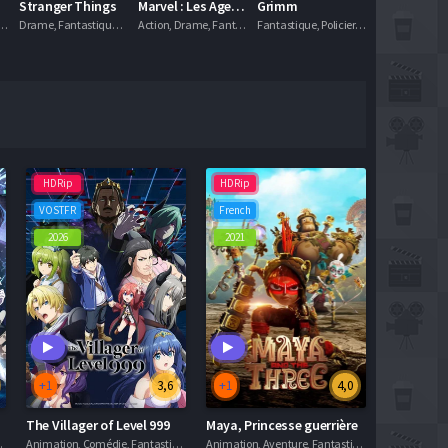
Stranger Things
Marvel : Les Agents du S.H.I.E.L.D.
Grimm
rame, Fantastique, Séries VF
Drame, Fantastique, Horreur, Science Fiction, Thriller, Séries VF
Action, Drame, Fantastique, Séries VF
Fantastique, Policier, Séries VF
HDRip
HDRip
VOSTFR
French
2026
2021
+1
3,6
+1
4,0
The Villager of Level 999
Maya, Princesse guerrière
 Séries VOSTFR
Animation, Comédie, Fantastique, Séries VOSTFR
Animation, Aventure, Fantastique, Séries VF