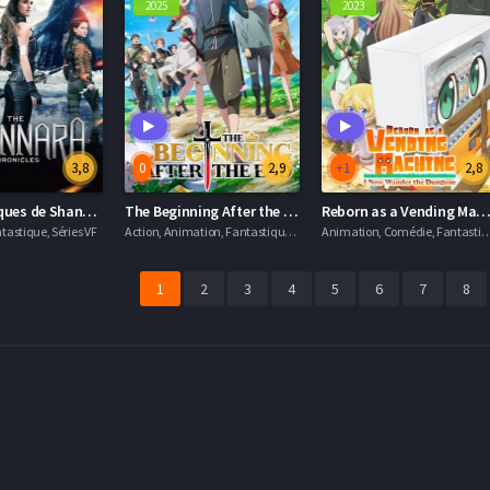
2025
2023
3,8
0
2,9
+1
2,8
Les Chroniques de Shannara
The Beginning After the End
Reborn as a Vending Machine, I Now Wander the D
tastique, Séries VF
Action, Animation, Fantastique, Séries VF
Animation, Comédie, Fantastique,
1
2
3
4
5
6
7
8