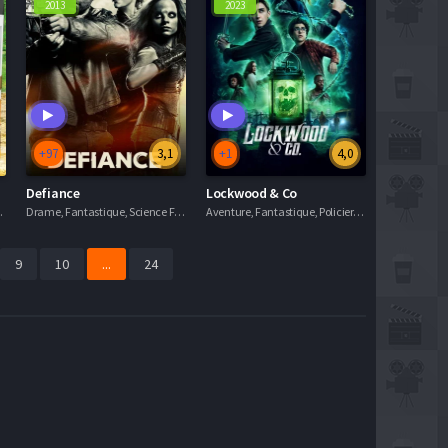
2013
2023
+97
3,1
+1
4,0
ungeon
Defiance
Lockwood & Co
 Séries VF
Drame, Fantastique, Science Fiction, Séries VF
Aventure, Fantastique, Policier, Séries VF
9
10
...
24