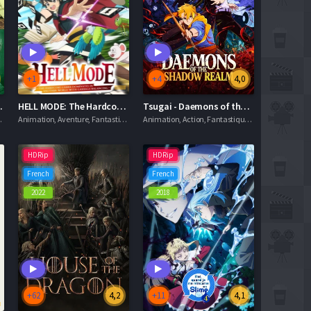
+1
+4
4,0
eincarnation
HELL MODE: The Hardcore Gamer Dominates in Another World with Garbage Balancing
Tsugai - Daemons of the Shadow Realm
ue, Séries VF
Animation, Aventure, Fantastique, Séries VOSTFR
Animation, Action, Fantastique, Séries VOSTFR
HDRip
HDRip
French
French
2022
2018
+62
4,2
+11
4,1