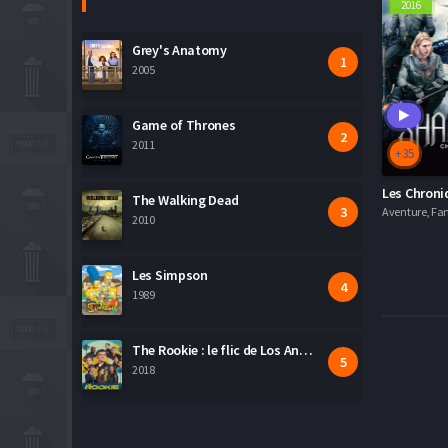
2016
Guerre
Grey's Anatomy
Historique
2005
Horreur
Game of Thrones
Judiciaire
2011
+35
Musical
The Walking Dead
Aventure, Fan
2010
Policier
Romance
Les Simpson
1989
Science Fiction
The Rookie : le flic de Los Angeles
Thriller
2018
Western
Séries VF