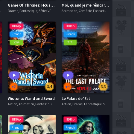
Game Of Thrones: House of the Dragon
Moi, quand je me réincarne en Slime
ler, Séries VF
Drame, Fantastique, Séries VF
Animation, Comédie, Fantastique, Séries VF
HDRip
HDRip
French
French
2024
2026
+2
3,4
+4
3,3
Wistoria: Wand and Sword
Le Palais de 'Est
Action, Animation, Fantastique, Séries VF
Action, Drame, Fantastique, Séries VF
HDRip
HDRip
French
French