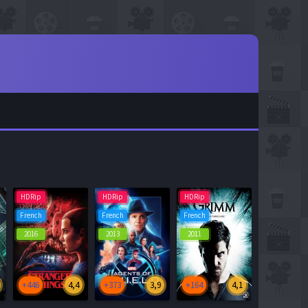
HDRip
HDRip
HDRip
French
French
French
2016
2013
2011
+446
4,4
+373
3,9
+164
4,1