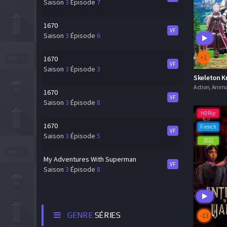
Saison
3
Épisode
7
1670
VF
Saison
3
Épisode
6
+1
1670
VF
Saison
3
Épisode
3
1670
VF
Saison
3
Épisode
8
HDRip
1670
French
VF
Saison
3
Épisode
5
2022
My Adventures With Superman
VF
Saison
3
Épisode
8
GENRE
SÉRIES
-13