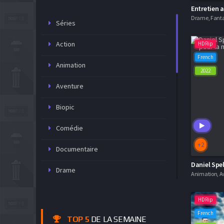
Entretien 
Drame, Fantas
Séries
Action
HDRip
French
Animation
2022
Aventure
Biopic
Comédie
+2
Documentaire
Drame
Famille
HDRip
Fantastique
French
TOP 5
DE LA SEMAINE