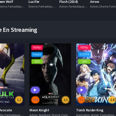
een Wolf
Lucifer
Flash (2014)
Arrow
Drame, Fantastique, Séries VF
Drame, Fantastique, Policier, Séries VF
Action, Fantastique, Séries VOSTFR
Action, D
e En Streaming
HDRip
HDRip
French
VOSTFR
2022
2026
3,2
+24
3,5
+1
3,4
 Avocate
Moon Knight
Tomb Raider King
Action, Comédie, Fantastique, Judiciaire, Séries VF
Action, Aventure, Drame, Fantastique, Séries VF
Animation, Action, Fantastique,