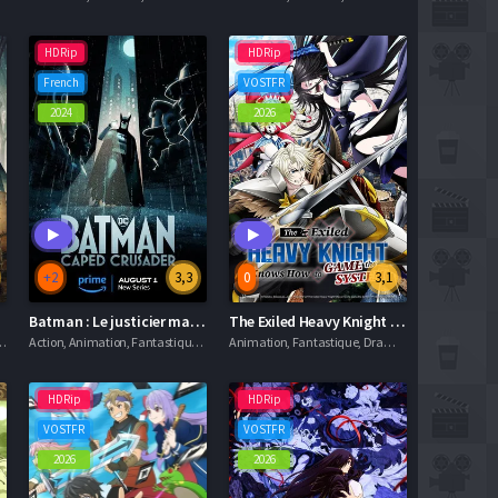
HDRip
HDRip
French
VOSTFR
2024
2026
+2
3,3
0
3,1
ter
Batman : Le justicier masqué
The Exiled Heavy Knight Knows How to Game the System
antastique, Séries VF
Action, Animation, Fantastique, Séries VF
Animation, Fantastique, Drame, Séries VOSTFR
HDRip
HDRip
VOSTFR
VOSTFR
2026
2026