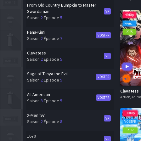
From Old Country Bumpkin to Master
Swordsman
VF
HDRip
Saison
2
Épisode
5
French
Hana-Kimi
2025
VOSTFR
Saison
2
Épisode
7
Clevatess
VF
Saison
2
Épisode
5
Saga of Tanya the Evil
VOSTFR
+5
Saison
2
Épisode
5
Clevatess
All American
VOSTFR
Saison
8
Épisode
5
HDRip
X-Men '97
VF
Saison
2
Épisode
8
VOSTFR
2022
1670
VF