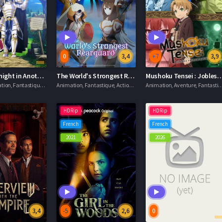
0
3,4
+7
3,9
Skeleton Knight in Another World
The World's Strongest Rearguard
Mushoku Tensei : Jobless R
Action, Animation, Fantastique, Séries VOSTFR
Animation, Fantastique, Action, Séries VOSTFR
Animation, Aventure, Fantastiq
HDRip
HDRip
French
French
2021
2026
3,4
-5
2,6
0