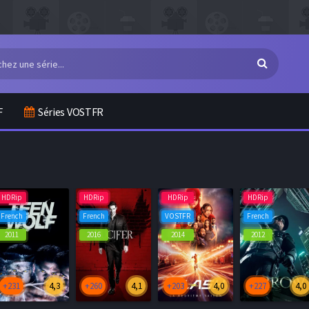
F
Séries VOSTFR
HDRip
HDRip
HDRip
HDRip
French
French
VOSTFR
French
2011
2016
2014
2012
+231
4,3
+260
4,1
+203
4,0
+227
4,0