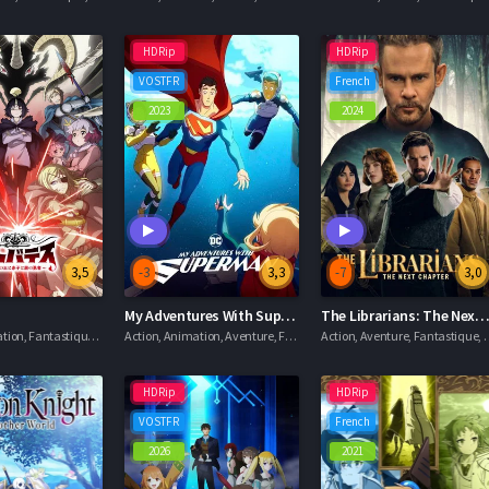
HDRip
HDRip
VOSTFR
French
2023
2024
3,5
-3
3,3
-7
3,0
My Adventures With Superman
The Librarians: The Next Chap
Action, Animation, Fantastique, Séries VF
Action, Animation, Aventure, Fantastique, Séries VOSTFR
Action, Aventure, F
HDRip
HDRip
VOSTFR
French
2026
2021