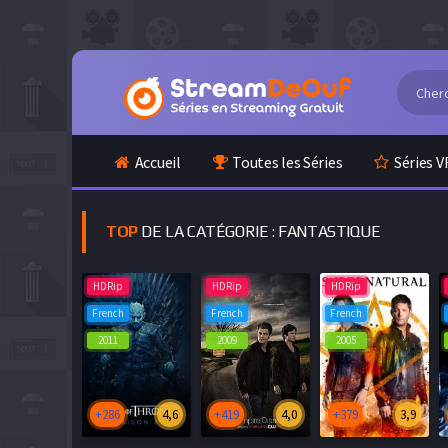
Accueil
Toutes les Séries
Séries V
TOP
DE LA CATÉGORIE : FANTASTIQUE
HDRip
HDRip
HDRip
French
French
French
2011
2009
2005
+286
4,6
+419
4,0
+379
3,9