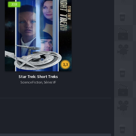
2018
3,3
Star Trek: Short Treks
Science Fiction, Séries VF