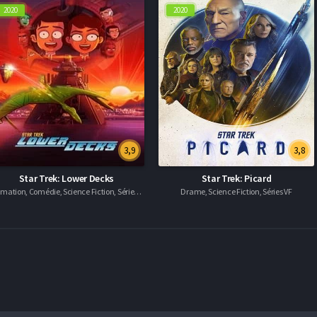
2020
2020
3,9
3,8
Star Trek: Lower Decks
Star Trek: Picard
Animation, Comédie, Science Fiction, Séries VF
Drame, Science Fiction, Séries VF