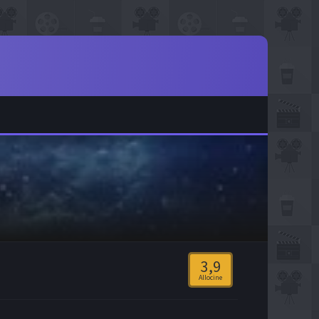
3,9
Allocine