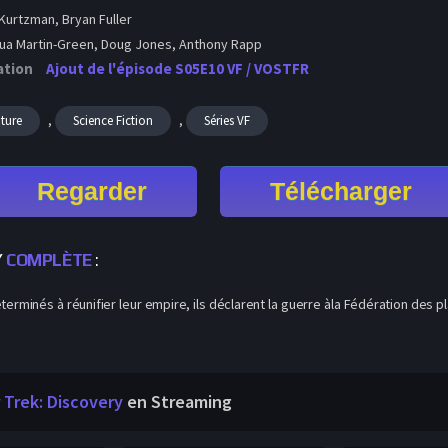
Kurtzman, Bryan Fuller
a Martin-Green, Doug Jones, Anthony Rapp
ation
Ajout de l'épisode S05E10 VF / VOSTFR
,
,
ture
Science Fiction
Séries VF
Regarder
Télécharger
Y
COMPLÈTE
:
terminés à réunifier leur empire, ils déclarent la guerre àla Fédération des pl
 Trek: Discovery
en Streaming