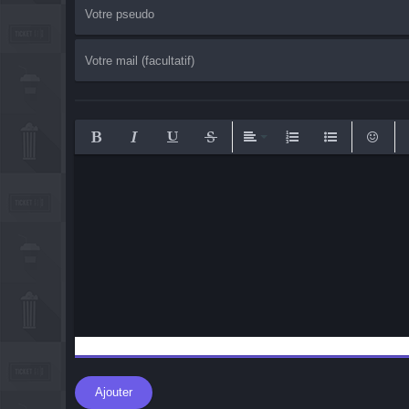
Bold
Italic
Underline
Strikethrough
Align
Ordered List
Unordered List
Emotico
I
Ajouter