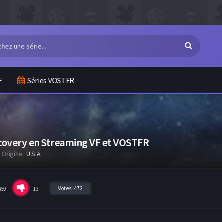
F
Séries VOSTFR
scovery en Streaming VF et VOSTFR
Origine
U.S.A.
Votes:
472
459
13