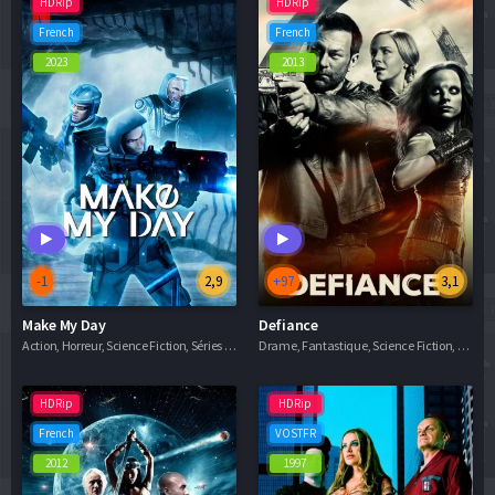
HDRip
HDRip
French
French
2023
2013
-1
2,9
+97
3,1
Make My Day
Defiance
Action, Horreur, Science Fiction, Séries VF
Drame, Fantastique, Science Fiction, Séries VF
HDRip
HDRip
French
VOSTFR
2012
1997