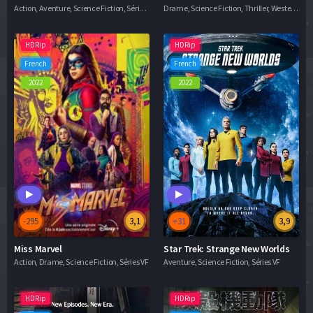
Action, Aventure, Science Fiction, Séries VF
Drame, Science Fiction, Thriller, Western, Séries VF
HDRip
HDRip
French
French
2022
2022
-295
3,1
+31
3,9
Miss Marvel
Star Trek: Strange New Worlds
Action, Drame, Science Fiction, Séries VF
Aventure, Science Fiction, Séries VF
HDRip
HDRip