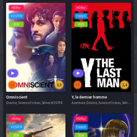
HDRip
HDRip
VOSTFR
French
2020
2021
+1
3,5
+5
2,4
Omniscient
Y, le dernier homme
Drame, Science Fiction, Séries VOSTFR
Aventure, Drame, Science Fiction, Séries VF
HDRip
HDRip
VOSTFR
French
2026
2026