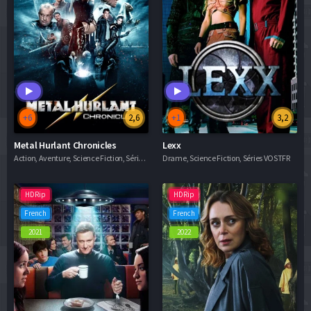
+6
2,6
+1
3,2
Metal Hurlant Chronicles
Lexx
Action, Aventure, Science Fiction, Séries VF
Drame, Science Fiction, Séries VOSTFR
HDRip
HDRip
French
French
2021
2022