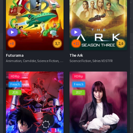
+8
3,7
+11
2,6
Futurama
The Ark
Animation, Comédie, Science Fiction, Séries VF
Science Fiction, Séries VOSTFR
HDRip
HDRip
French
French
2026
2027