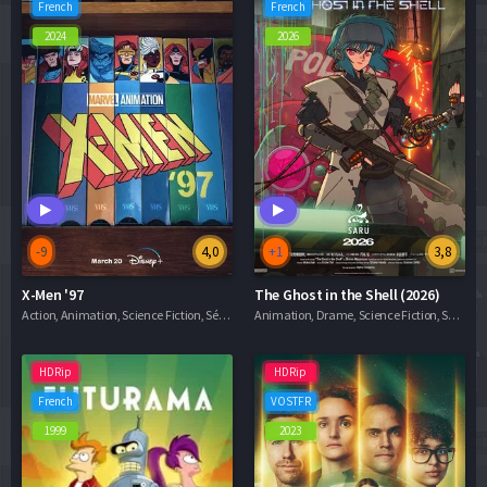
French
French
2024
2026
-9
4,0
+1
3,8
X-Men '97
The Ghost in the Shell (2026)
Action, Animation, Science Fiction, Séries VF
Animation, Drame, Science Fiction, Séries VF
HDRip
HDRip
French
VOSTFR
1999
2023