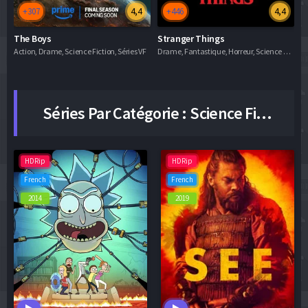
+307
4,4
+446
4,4
The Boys
Stranger Things
D
 Fiction, Séries VF
Action, Drame, Science Fiction, Séries VF
Drame, Fantastique, Horreur, Science Fiction, Thriller, Séries VF
Av
Séries Par Catégorie :
Science Fiction En Streaming
HDRip
HDRip
French
French
2014
2019