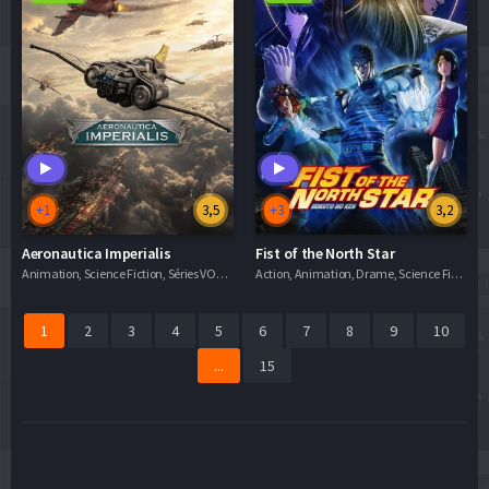
+1
3,5
+3
3,2
Aeronautica Imperialis
Fist of the North Star
Animation, Science Fiction, Séries VOSTFR
Action, Animation, Drame, Science Fiction, Séries VF
1
2
3
4
5
6
7
8
9
10
...
15