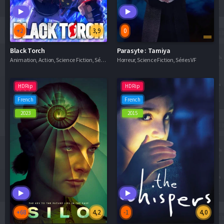
+2
3,9
0
Black Torch
Parasyte : Tamiya
Animation, Action, Science Fiction, Séries VF
Horreur, Science Fiction, Séries VF
HDRip
HDRip
French
French
2023
2015
+68
4,2
-1
4,0