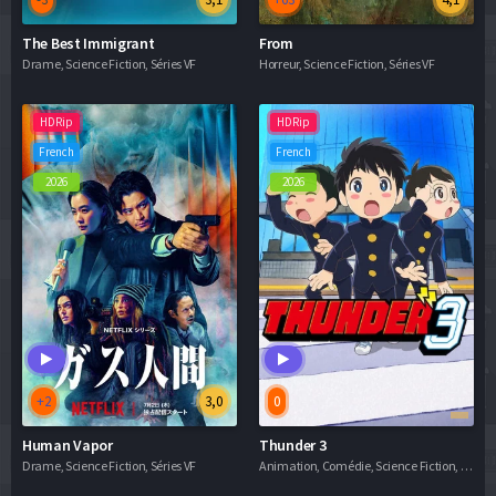
The Best Immigrant
From
Drame, Science Fiction, Séries VF
Horreur, Science Fiction, Séries VF
HDRip
HDRip
French
French
2026
2026
+2
3,0
0
Human Vapor
Thunder 3
Drame, Science Fiction, Séries VF
Animation, Comédie, Science Fiction, Séries VF