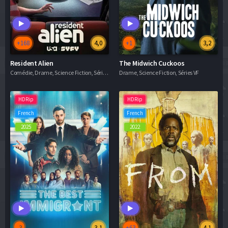
+168
4,0
+1
3,2
Resident Alien
The Midwich Cuckoos
Comédie, Drame, Science Fiction, Séries VF
Drame, Science Fiction, Séries VF
HDRip
HDRip
French
French
2025
2022
-3
3,1
+63
4,1