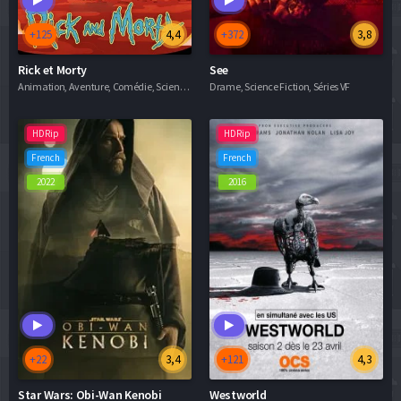
+125
4,4
+372
3,8
Rick et Morty
See
Animation, Aventure, Comédie, Science Fiction, Séries VF
Drame, Science Fiction, Séries VF
HDRip
HDRip
French
French
2022
2016
+22
3,4
+121
4,3
Star Wars: Obi-Wan Kenobi
Westworld