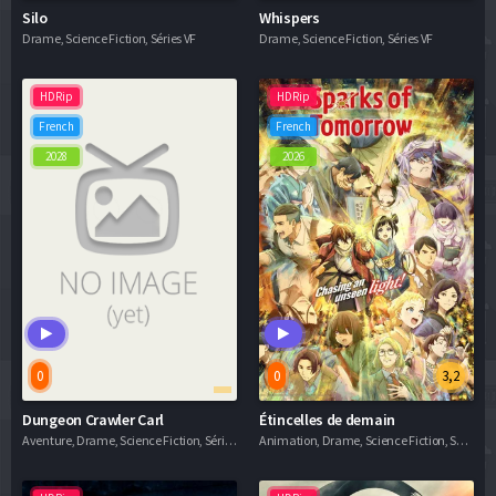
Silo
Whispers
Drame, Science Fiction, Séries VF
Drame, Science Fiction, Séries VF
HDRip
HDRip
French
French
2028
2026
0
0
3,2
Dungeon Crawler Carl
Étincelles de demain
Aventure, Drame, Science Fiction, Séries VF
Animation, Drame, Science Fiction, Séries VF