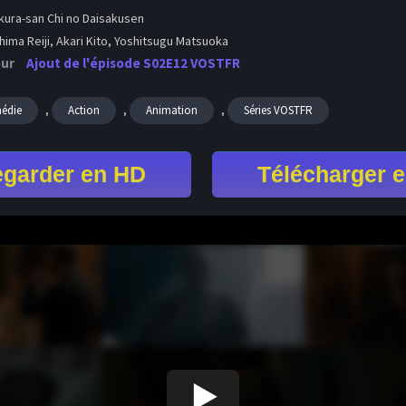
ura-san Chi no Daisakusen
ima Reiji, Akari Kito, Yoshitsugu Matsuoka
our
Ajout de l'épisode S02E12 VOSTFR
,
,
,
édie
Action
Animation
Séries VOSTFR
garder en HD
Télécharger 