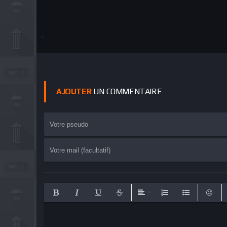
AJOUTER
UN COMMENTAIRE
Bold
Italic
Underline
Strikethrough
Align
Ordered List
Unordered Lis
Emotic