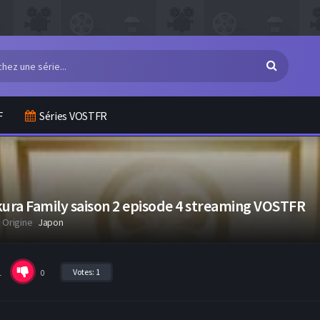
F
Séries VOSTFR
kura Family saison 2 episode 4 streaming VOSTFR
Origine
Japon
Votes:
1
1
0