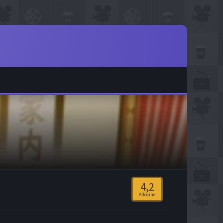
4,2
Allocine