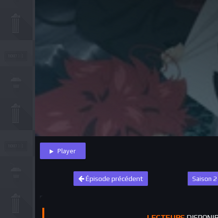
Player
Épisode précédent
LECTEURS
DISPONI