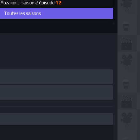
: Yozakura Family
saison 2 épisode
12
Toutes les saisons