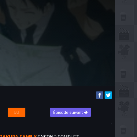
GO
Épisode suivant
OZAKURA FAMILY
SAISON 2 COMPLET