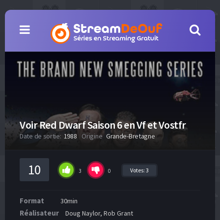
Voir Red Dwarf Saison 6 en Vf et Vostfr
Date de sortie:
1988
Origine
Grande-Bretagne
10
Votes:
3
3
0
Format
30min
Réalisateur
Doug Naylor, Rob Grant