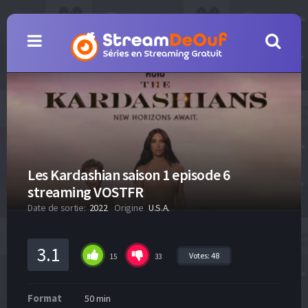
Les Kardashian saison 1 episode 6
streaming VOSTFR
Date de sortie:
2022
Origine
U.S.A.
3.1
Votes:
48
15
33
Format
50 min