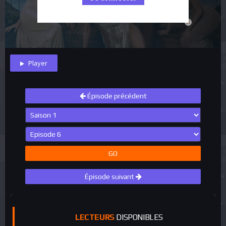
close
Player
Épisode précédent
GO
Épisode suivant
LECTEURS
DISPONIBLES