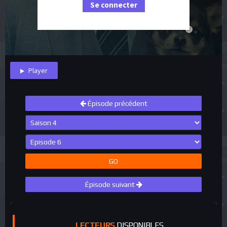
Se connecter
close
Player
Épisode précédent
GO
Épisode suivant
LECTEURS
DISPONIBLES