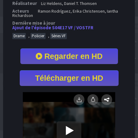
Réalisateur
Liz Heldens, Daniel T. Thomsen
Acteurs
Ramon Rodríguez, Erika Christensen, Iantha
Richardson
Dernière mise à jour
Ajout de l'épisode S04E17 VF / VOSTFR
,
,
Drame
Policier
Séries VF
Regarder en HD
Télécharger en HD