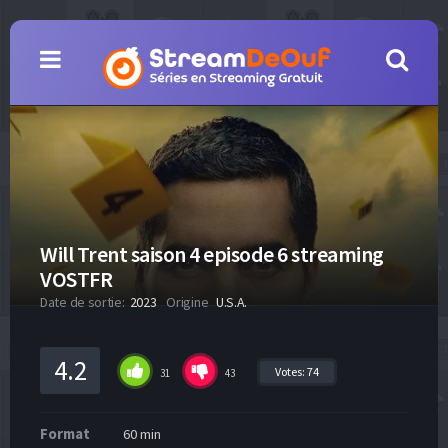
Will Trent saison 4 episode 6 streaming
VOSTFR
Date de sortie:
2023
Origine
U.S.A.
4.2
Votes:
74
31
43
Format
60 min