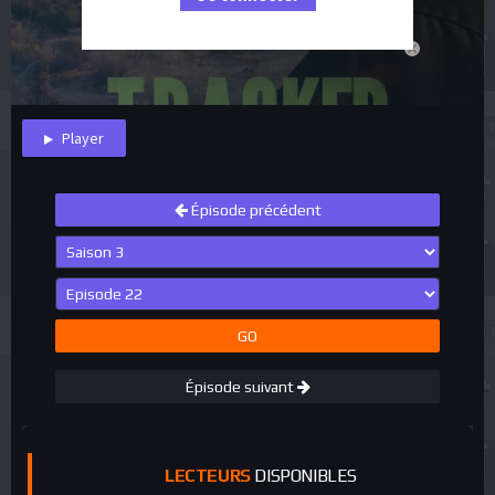
close
Player
Épisode précédent
GO
Épisode suivant
LECTEURS
DISPONIBLES