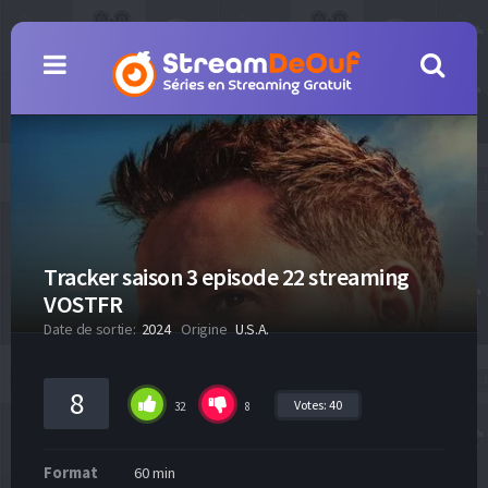
Tracker saison 3 episode 22 streaming
VOSTFR
Date de sortie:
2024
Origine
U.S.A.
8
Votes:
40
32
8
Format
60 min