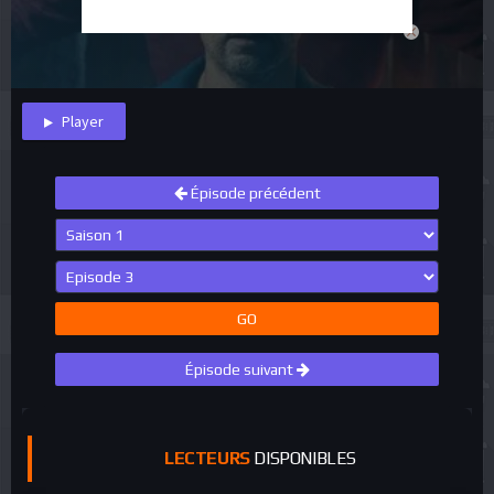
close
Player
Épisode précédent
GO
Épisode suivant
LECTEURS
DISPONIBLES