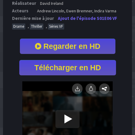
Réalisateur
David Ireland
Acteurs
Andrew Lincoln, Ewen Bremner, Indira Varma
Dernière mise à jour
Ajout de l'épisode S01E06 VF
,
,
Drame
Thriller
Séries VF
Regarder en HD
Télécharger en HD