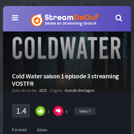
Cold Water saison 1 episode 3 streaming
VOSTFR
Date de sortie:
2025
Origine
Grande-Bretagne
1.4
Votes:
7
1
6
Format
42min