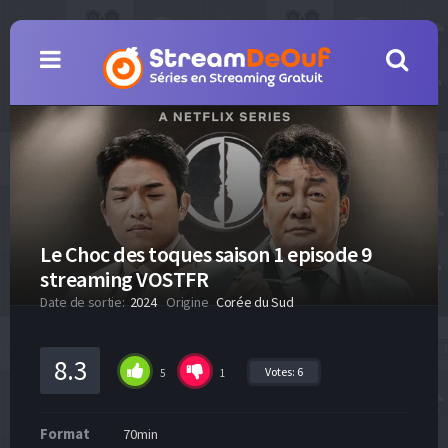
Le Choc des toques saison 1 episode 9
streaming VOSTFR
Date de sortie:
2024
Origine
Corée du Sud
8.3
Votes:
6
5
1
Format
70min