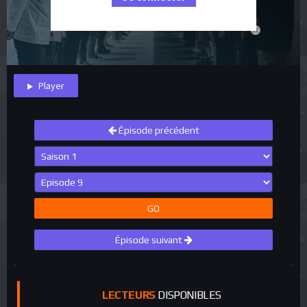
close
Player
Épisode précédent
GO
Épisode suivant
LECTEURS
DISPONIBLES