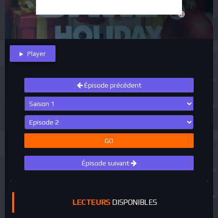
close
Player
Épisode précédent
GO
Épisode suivant
LECTEURS
DISPONIBLES