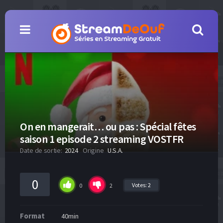
On en mangerait… ou pas : Spécial fêtes
saison 1 episode 2 streaming VOSTFR
Date de sortie:
2024
Origine
U.S.A.
0
Votes:
2
0
2
Format
40min