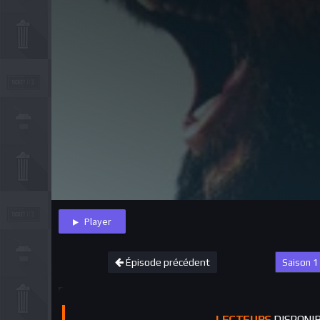
Player
Épisode précédent
LECTEURS
DISPONI