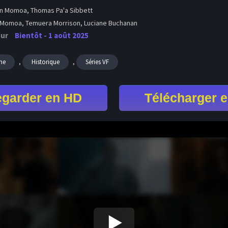
n Momoa, Thomas Pa'a Sibbett
Momoa, Temuera Morrison, Luciane Buchanan
our
Bientôt - 1 août 2025
,
,
me
Historique
Séries VF
garder en HD
Télécharger 