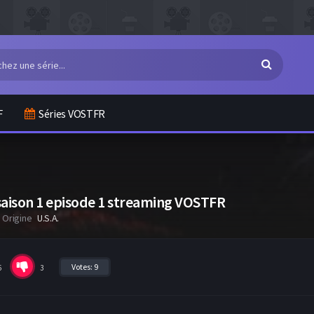
F
Séries VOSTFR
saison 1 episode 1 streaming VOSTFR
Origine
U.S.A.
Votes:
9
6
3