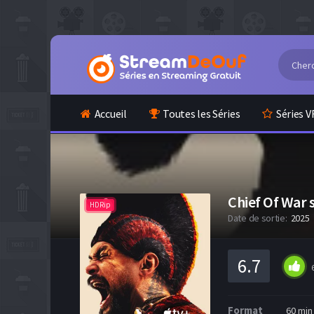
Accueil
Toutes les Séries
Séries V
Chief Of War 
HDRip
Date de sortie:
2025
6.7
Format
60 min