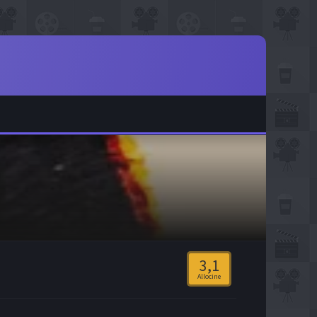
3,1
Allocine