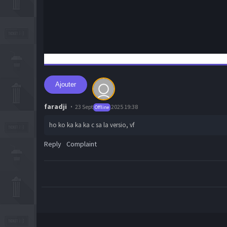
Ajouter
faradji
23 September 2025 19:38
Offline
ho ko ka ka ka c sa la versio, vf
Reply
Complaint