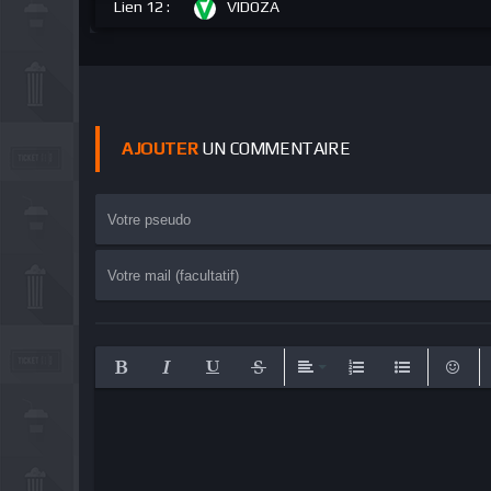
Lien 12 :
VIDOZA
AJOUTER
UN COMMENTAIRE
Bold
Italic
Underline
Strikethrough
Align
Ordered List
Unordered Lis
Emotic