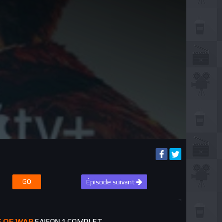
GO
Épisode suivant
F OF WAR
SAISON 1 COMPLET