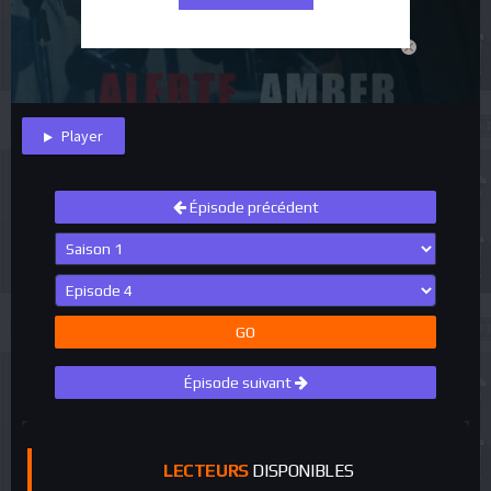
close
Player
Épisode précédent
GO
Épisode suivant
LECTEURS
DISPONIBLES