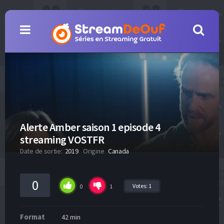
Alerte Amber saison 1 episode 4
streaming VOSTFR
Date de sortie:
2019
Origine
Canada
0
Votes:
1
0
1
Format
42 min