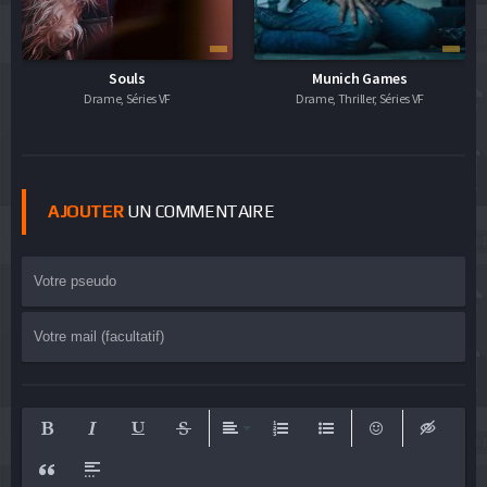
Souls
Munich Games
Drame, Séries VF
Drame, Thriller, Séries VF
AJOUTER
UN COMMENTAIRE
Bold
Italic
Underline
Strikethrough
Align
Ordered List
Unordered List
Emoticons
Insert hid