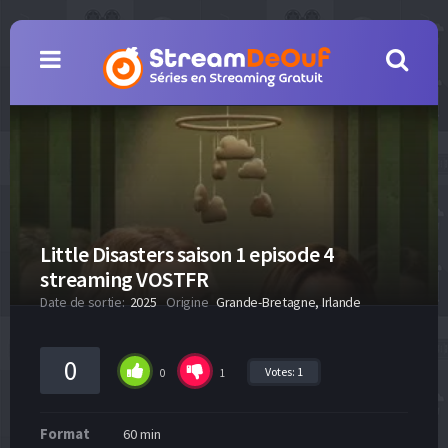
Little Disasters saison 1 episode 4
streaming VOSTFR
Date de sortie:
2025
Origine
Grande-Bretagne, Irlande
0
Votes:
1
0
1
Format
60 min