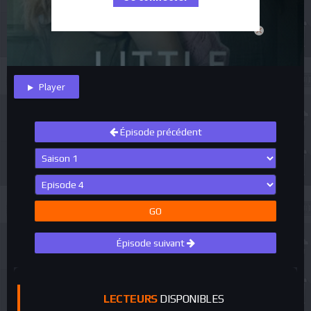
close
Player
Épisode précédent
GO
Épisode suivant
LECTEURS
DISPONIBLES