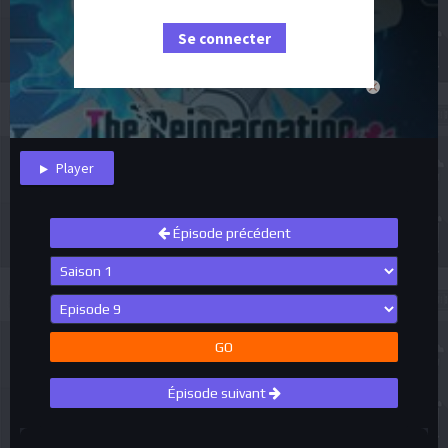
Se connecter
close
Player
Épisode précédent
GO
Épisode suivant