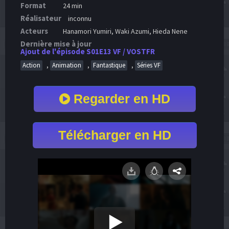
Format
24 min
Réalisateur
inconnu
Acteurs
Hanamori Yumiri, Waki Azumi, Hieda Nene
Dernière mise à jour
Ajout de l'épisode S01E13 VF / VOSTFR
,
,
,
Action
Animation
Fantastique
Séries VF
Regarder en HD
Télécharger en HD