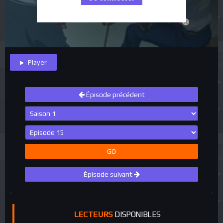
close
Player
Épisode précédent
GO
Épisode suivant
LECTEURS
DISPONIBLES