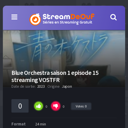
Blue Orchestra saison 1 episode 15
streaming VOSTFR
Date de sortie:
2023
Origine
Japon
0
Votes:
0
0
0
Format
24 min