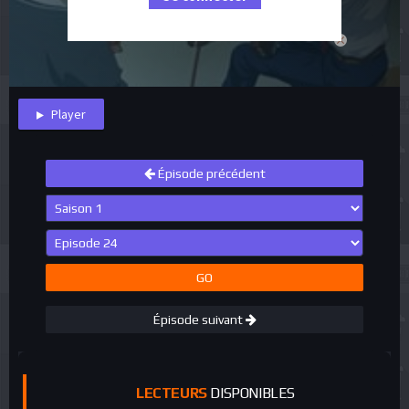
close
Player
Épisode précédent
GO
Épisode suivant
LECTEURS
DISPONIBLES