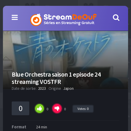
Blue Orchestra saison 1 episode 24
streaming VOSTFR
Date de sortie:
2023
Origine
Japon
0
Votes:
0
0
0
Format
24 min