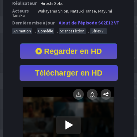
Réalisateur
Hiroshi Seko
Acteurs
Wakayama Shion, Natsuki Hanae, Mayumi
Tanaka
Dernière mise à jour
Ajout de l'épisode S02E12 VF
,
,
,
Animation
Comédie
Science Fiction
Séries VF
Regarder en HD
Télécharger en HD