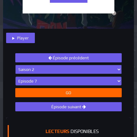
close
Player
Épisode précédent
GO
Épisode suivant
LECTEURS
DISPONIBLES