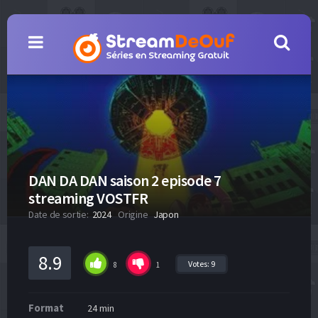
DAN DA DAN saison 2 episode 7
streaming VOSTFR
Date de sortie:
2024
Origine
Japon
8.9
Votes:
9
8
1
Format
24 min