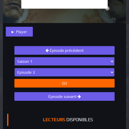
close
Player
Épisode précédent
GO
Épisode suivant
LECTEURS
DISPONIBLES