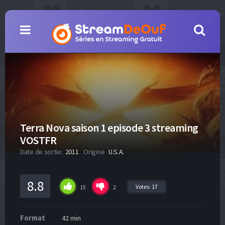
Terra Nova saison 1 episode 3 streaming
VOSTFR
Date de sortie:
2011
Origine
U.S.A.
8.8
Votes:
17
15
2
Format
42 min