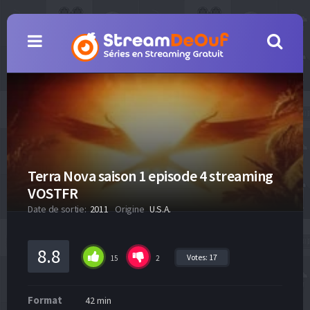
Terra Nova saison 1 episode 4 streaming
VOSTFR
Date de sortie:
2011
Origine
U.S.A.
8.8
Votes:
17
15
2
Format
42 min