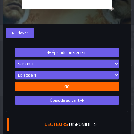
close
Player
Épisode précédent
GO
Épisode suivant
LECTEURS
DISPONIBLES