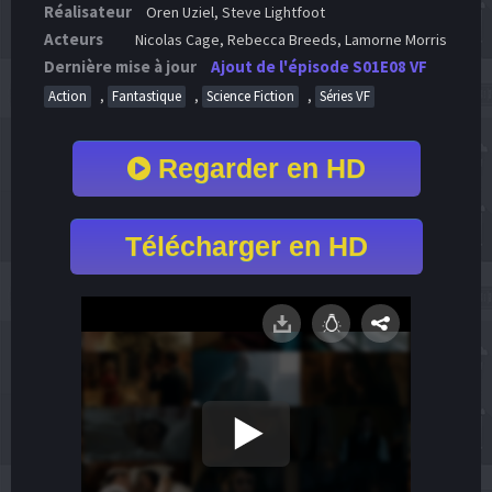
Réalisateur
Oren Uziel, Steve Lightfoot
Acteurs
Nicolas Cage, Rebecca Breeds, Lamorne Morris
Dernière mise à jour
Ajout de l'épisode S01E08 VF
,
,
,
Action
Fantastique
Science Fiction
Séries VF
Regarder en HD
Télécharger en HD