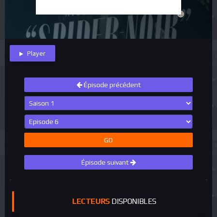
close
Player
Épisode précédent
GO
Épisode suivant
LECTEURS
DISPONIBLES