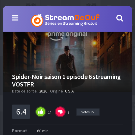
Spider-Noir saison 1 episode 6 streaming
VOSTFR
Date de sortie:
2026
Origine
U.S.A.
6.4
Votes:
22
14
8
Format
60 min