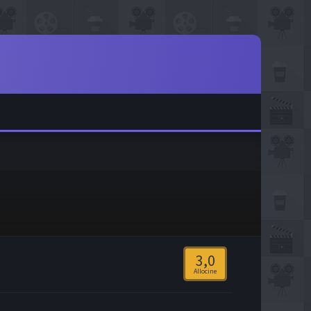
3,0
Allocine