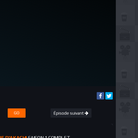
GO
Épisode suivant
E D'AKACHI
SAISON 1 COMPLET