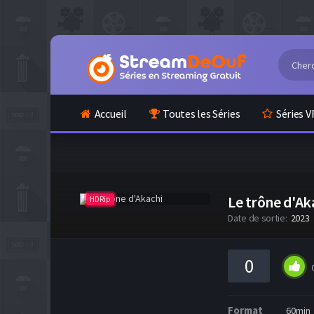
Accueil
Toutes les Séries
Séries V
Le trône d'Ak
HDRip
Date de sortie:
2023
0
Format
60min