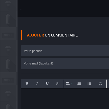
AJOUTER
UN COMMENTAIRE
Bold
Italic
Underline
Strikethrough
Align
Ordered List
Unordered Lis
Emotic