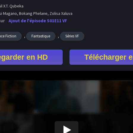
l X.T. Qubeka
i Magano, Bokang Phelane, Zolisa Xaluva
our
Ajout de l'épisode S01E11 VF
,
,
nce Fiction
Fantastique
Séries VF
garder en HD
Télécharger 